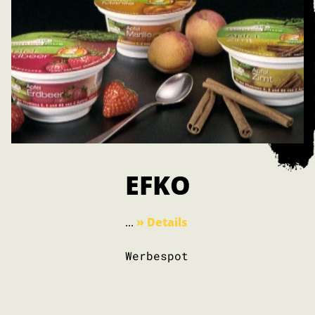
EFKO
...
» Details
Werbespot