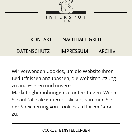
KONTAKT
NACHHALTIGKEIT
DATENSCHUTZ
IMPRESSUM
ARCHIV
Wir verwenden Cookies, um die Website Ihren
Bedürfnissen anzupassen, die Websitenutzung
zu analysieren und unsere
Marketingbemühungen zu unterstützen. Wenn
Sie auf "alle akzeptieren" klicken, stimmen Sie
INTERSPOT FILM-GESELLSCHAFT M.B.H.
der Speicherung von Cookies auf Ihrem Gerät
Walter-Jurmann-Gasse 4, A-1230 Wien
zu.
E-Mail:
headoffice@interspot.at
Tel.:
+43-1-80120-0
COOKIE EINSTELLUNGEN